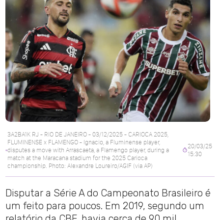
3A2BA1K RJ - RIO DE JANEIRO - 03/12/2025 - CARIOCA 2025,
FLUMINENSE x FLAMENGO - Ignacio, a Fluminense player,
20/03/25
disputes a move with Arrascaeta, a Flamengo player, during a
15:30
match at the Maracana stadium for the 2025 Carioca
championship. Photo: Alexandre Loureiro/AGIF (via AP)
Disputar a Série A do Campeonato Brasileiro é
um feito para poucos. Em 2019, segundo um
relatório da CBF, havia cerca de 90 mil