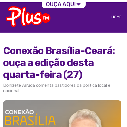
OUÇA AQUI
HOME
Conexão Brasília-Ceará:
ouça a edição desta
quarta-feira (27)
Donizete Arruda comenta bastidores da política local e
nacional