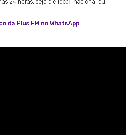
s 24 horas, seja ele local, nacional ou
upo da Plus FM no WhatsApp
: