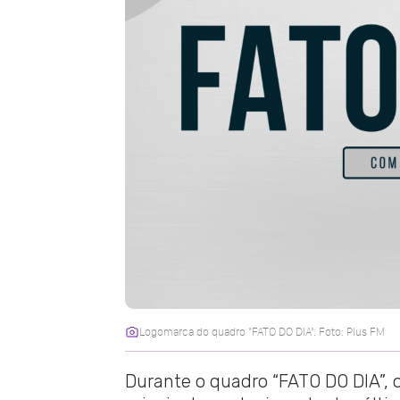
Logomarca do quadro "FATO DO DIA". Foto: Plus FM
Durante o quadro “FATO DO DIA”, o