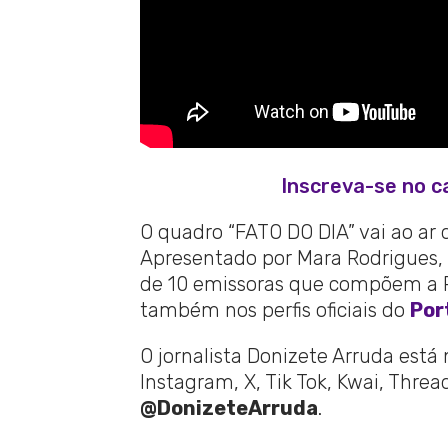
Inscreva-se no c
O quadro “FATO DO DIA” vai ao ar 
Apresentado por Mara Rodrigues, 
de 10 emissoras que compõem a Re
também nos perfis oficiais do
Por
O jornalista Donizete Arruda está
Instagram, X, Tik Tok, Kwai, Thre
@DonizeteArruda
.