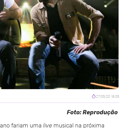
27/05/20 18:05
Foto: Reprodução
ciano fariam uma
live
musical na próxima