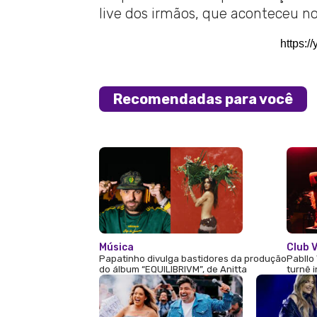
live dos irmãos, que aconteceu no
https:
Recomendadas para você
Música
Club V
Papatinho divulga bastidores da produção
Pabllo 
do álbum “EQUILIBRIVM”, de Anitta
turnê 