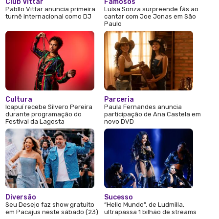
Club Vittar
Famosos
Pabllo Vittar anuncia primeira
Luísa Sonza surpreende fãs ao
turnê internacional como DJ
cantar com Joe Jonas em São
Paulo
Cultura
Parceria
Icapuí recebe Silvero Pereira
Paula Fernandes anuncia
durante programação do
participação de Ana Castela em
Festival da Lagosta
novo DVD
Diversão
Sucesso
Seu Desejo faz show gratuito
“Hello Mundo”, de Ludmilla,
em Pacajus neste sábado (23)
ultrapassa 1 bilhão de streams