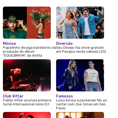
Música
Diversão
Papatinho divulga bastidores da
Seu Desejo faz show gratuito
produção do álbum
em Pacajus neste sábado (23)
“EQUILIBRIVM”, de Anitta
Club Vittar
Famosos
Pabllo Vittar anuncia primeira
Luísa Sonza surpreende fãs ao
turnê internacional como DJ
cantar com Joe Jonas em São
Paulo