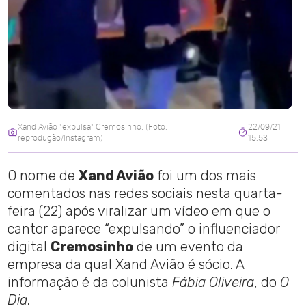
Xand Avião "expulsa" Cremosinho. (Foto:
22/09/21
reprodução/Instagram)
15:53
O nome de
Xand Avião
foi um dos mais
comentados nas redes sociais nesta quarta-
feira (22) após viralizar um vídeo em que o
cantor aparece “expulsando” o influenciador
digital
Cremosinho
de um evento da
empresa da qual Xand Avião é sócio. A
informação é da colunista
Fábia Oliveira
, do
O
Dia
.