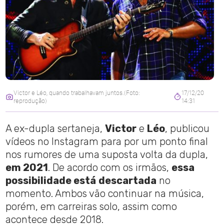
Victor e Léo, quando trabalhavam juntos.(Foto:
17/12/20
reprodução)
14:31
A ex-dupla sertaneja,
Victor
e
Léo
, publicou
vídeos no Instagram para por um ponto final
nos rumores de uma suposta volta da dupla,
em 2021
. De acordo com os irmãos,
essa
possibilidade está
descartada
no
momento. Ambos vão continuar na música,
porém, em carreiras solo, assim como
acontece desde 2018.