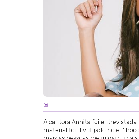
A cantora Annita foi entrevistada 
material foi divulgado hoje. “Tr
mais as pessoas me julgam, mais eu