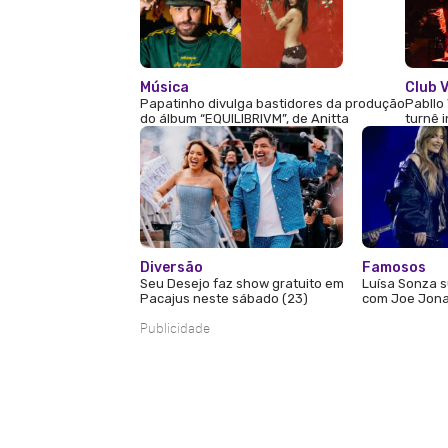
Música
Club V
Papatinho divulga bastidores da produção
Pabllo 
do álbum “EQUILIBRIVM”, de Anitta
turnê 
Diversão
Famosos
Seu Desejo faz show gratuito em
Luísa Sonza s
Pacajus neste sábado (23)
com Joe Jona
Publicidade