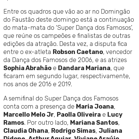
Entre os quadros que vão ao ar no Domingão
do Faustão deste domingo está a continuação
do mata-mata do ‘Super Dança dos Famosos’,
que reúne os campeões e finalistas de outras
edições da atração. Desta vez, a disputa fica
entre o ex-atleta
Robson Caetano
, vencedor
da Dança dos Famosos de 2006, e as atrizes
Sophia Abrahão
e
Dandara Mariana
, que
ficaram em segundo lugar, respectivamente,
nos anos de 2016 e 2019.
A semifinal do Super Dança dos Famosos
conta com a presença de
Maria Joana
,
Marcello Melo Jr
,
Paolla Oliveira
e
Lucy
Ramos
. Por outro lado,
Mariana Santos
,
Claudia Ohana
,
Rodrigo Simas
,
Juliana
Didone
,
Arthur Aguiar
,
Viviane Araújo
,