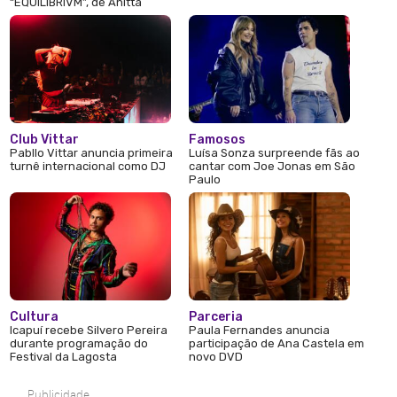
“EQUILIBRIVM”, de Anitta
Club Vittar
Famosos
Pabllo Vittar anuncia primeira
Luísa Sonza surpreende fãs ao
turnê internacional como DJ
cantar com Joe Jonas em São
Paulo
Cultura
Parceria
Icapuí recebe Silvero Pereira
Paula Fernandes anuncia
durante programação do
participação de Ana Castela em
Festival da Lagosta
novo DVD
Publicidade