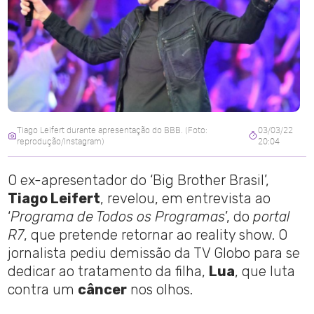
Tiago Leifert durante apresentação do BBB. (Foto:
03/03/22
reprodução/Instagram)
20:04
O ex-apresentador do ‘Big Brother Brasil’,
Tiago Leifert
, revelou, em entrevista ao
‘
Programa de Todos os Programas
’, do
portal
R7
, que pretende retornar ao reality show. O
jornalista pediu demissão da TV Globo para se
dedicar ao tratamento da filha,
Lua
, que luta
contra um
câncer
nos olhos.