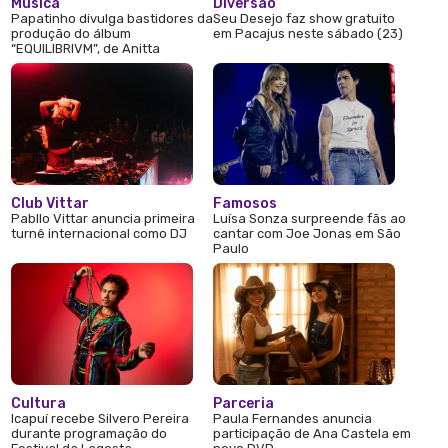
Música
Diversão
Papatinho divulga bastidores da
Seu Desejo faz show gratuito
produção do álbum
em Pacajus neste sábado (23)
“EQUILIBRIVM”, de Anitta
Club Vittar
Famosos
Pabllo Vittar anuncia primeira
Luísa Sonza surpreende fãs ao
turnê internacional como DJ
cantar com Joe Jonas em São
Paulo
Cultura
Parceria
Icapuí recebe Silvero Pereira
Paula Fernandes anuncia
durante programação do
participação de Ana Castela em