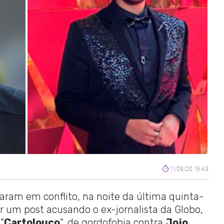
11/09/20 15:43
aram em conflito, na noite da última quinta-
car um post acusando o ex-jornalista da Globo,
“
Cartolouco
“, de gordofobia contra
Jojo