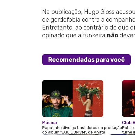
Na publicação, Hugo Gloss acusou
de gordofobia contra a companhe
Entretanto, ao contrário do que d
opinado que a funkeira
não
dever
Recomendadas para você
Música
Club V
Papatinho divulga bastidores da produção
Pabllo 
do álbum “EQUILIBRIVM”, de Anitta
turnê 