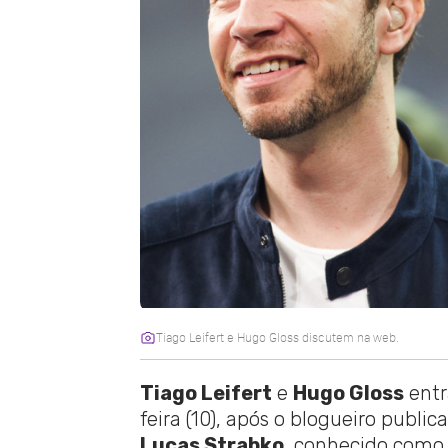
Tiago Leifert e Hugo Gloss discutem na web.
Tiago Leifert
e
Hugo Gloss
entr
feira (10), após o blogueiro publi
Lucas Strabko
, conhecido como 