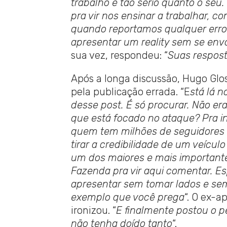
trabalho é tão sério quanto o seu.
pra vir nos ensinar a trabalhar, c
quando reportamos qualquer erro.
apresentar um reality sem se env
sua vez, respondeu: “
Suas respos
Após a longa discussão, Hugo Glo
pela publicação errada. “E
stá lá 
desse post. É só procurar. Não er
que está focado no ataque? Pra i
quem tem milhões de seguidores d
tirar a credibilidade de um veícul
um dos maiores e mais importantes
Fazenda pra vir aqui comentar. 
apresentar sem tomar lados e sem
exemplo que você prega
“. O ex-a
ironizou. “
E finalmente postou o 
não tenha doído tanto
“.