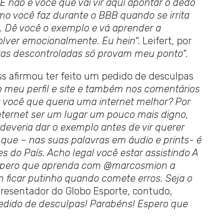
 E não é você que vai vir aqui apontar o dedo
omo você faz durante o BBB quando se irrita
 Dê você o exemplo e vá aprender a
olver emocionalmente. Eu hein
“. Leifert, por
tas descontroladas só provam meu ponto
“.
ss afirmou ter feito um pedido de desculpas
no meu perfil e site e também nos comentários
a você que queria uma internet melhor? Por
nternet ser um lugar um pouco mais digno,
everia dar o exemplo antes de vir querer
o que – nas suas palavras em áudio e prints- é
 do País. Acho legal você estar assistindo A
Espero que aprenda com @marcosmion a
 ficar putinho quando comete erros. Seja o
presentador do Globo Esporte, contudo,
pedido de desculpas! Parabéns! Espero que