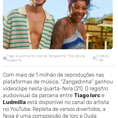
Tiago e Ludmilla no clipe de "Zangadinha". Foto: Bruna
21/06/23
Sussekind
11:56
Com mais de 1 milhão de reproduções nas
plataformas de música, “Zangadinha” ganhou
videoclipe nesta quarta-feira (21). O registro
audiovisual da parceria entre
Tiago Iorc
e
Ludmilla
está disponível no canal do artista
no YouTube. Repleta de versos divertidos, a
faixa é uma composição de Iorc e Duda