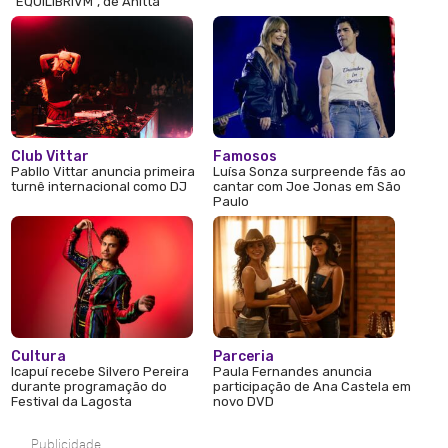
“EQUILIBRIVM”, de Anitta
Club Vittar
Famosos
Pabllo Vittar anuncia primeira
Luísa Sonza surpreende fãs ao
turnê internacional como DJ
cantar com Joe Jonas em São
Paulo
Cultura
Parceria
Icapuí recebe Silvero Pereira
Paula Fernandes anuncia
durante programação do
participação de Ana Castela em
Festival da Lagosta
novo DVD
Publicidade