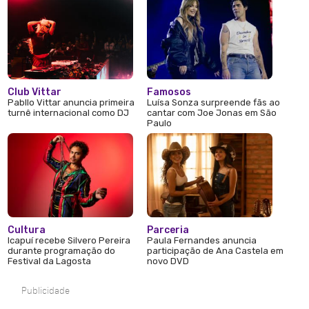
Club Vittar
Famosos
Pabllo Vittar anuncia primeira
Luísa Sonza surpreende fãs ao
turnê internacional como DJ
cantar com Joe Jonas em São
Paulo
Cultura
Parceria
Icapuí recebe Silvero Pereira
Paula Fernandes anuncia
durante programação do
participação de Ana Castela em
Festival da Lagosta
novo DVD
Publicidade