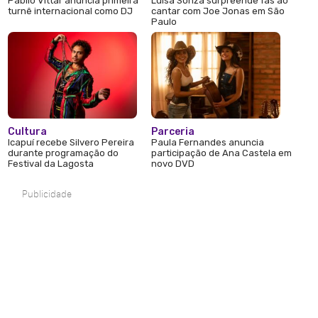
Pabllo Vittar anuncia primeira
Luísa Sonza surpreende fãs ao
turnê internacional como DJ
cantar com Joe Jonas em São
Paulo
Cultura
Parceria
Icapuí recebe Silvero Pereira
Paula Fernandes anuncia
durante programação do
participação de Ana Castela em
Festival da Lagosta
novo DVD
Publicidade