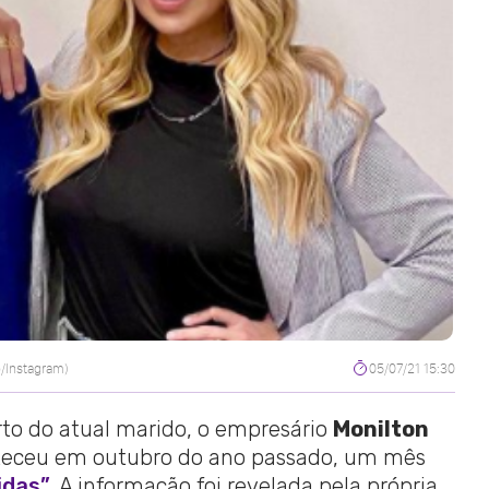
/Instagram)
05/07/21 15:30
to do atual marido, o empresário
Monilton
nteceu em outubro do ano passado, um mês
idas”
. A informação foi revelada pela própria