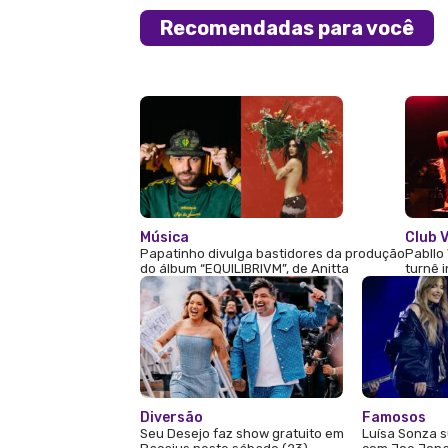
Recomendadas para você
Música
Club V
Papatinho divulga bastidores da produção
Pabllo 
do álbum “EQUILIBRIVM”, de Anitta
turnê 
Diversão
Famosos
Seu Desejo faz show gratuito em
Luísa Sonza s