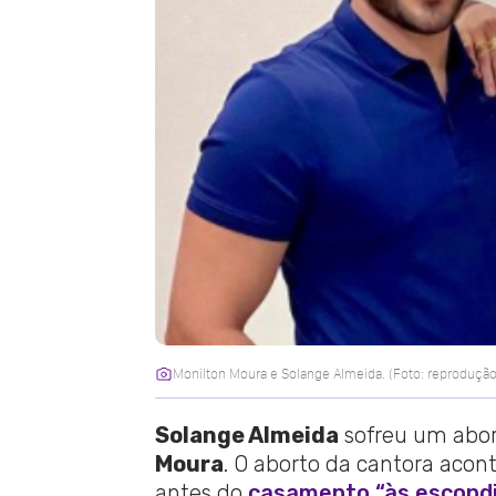
Monilton Moura e Solange Almeida. (Foto: reprodução
Solange Almeida
sofreu um abor
Moura
. O aborto da cantora aco
antes do
casamento “às escond