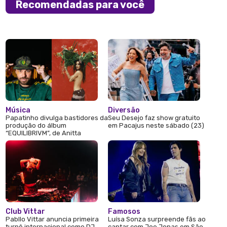
Recomendadas para você
Música
Diversão
Papatinho divulga bastidores da
Seu Desejo faz show gratuito
produção do álbum
em Pacajus neste sábado (23)
“EQUILIBRIVM”, de Anitta
Club Vittar
Famosos
Pabllo Vittar anuncia primeira
Luísa Sonza surpreende fãs ao
turnê internacional como DJ
cantar com Joe Jonas em São