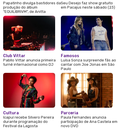
Papatinho divulga bastidores da
Seu Desejo faz show gratuito
produção do álbum
em Pacajus neste sábado (23)
“EQUILIBRIVM”, de Anitta
Club Vittar
Famosos
Pabllo Vittar anuncia primeira
Luísa Sonza surpreende fãs ao
turnê internacional como DJ
cantar com Joe Jonas em São
Paulo
Cultura
Parceria
Icapuí recebe Silvero Pereira
Paula Fernandes anuncia
durante programação do
participação de Ana Castela em
Festival da Lagosta
novo DVD