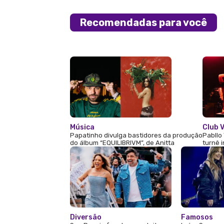
Recomendadas para você
Música
Club V
Papatinho divulga bastidores da produção
Pabllo 
do álbum “EQUILIBRIVM”, de Anitta
turnê 
Diversão
Famosos