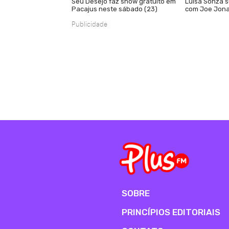
Seu Desejo faz show gratuito em
Luísa Sonza s
Pacajus neste sábado (23)
com Joe Jona
Publicidade
SOBRE
PRINCÍPIOS EDITORIAIS