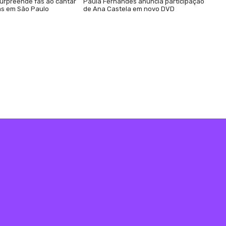
urpreende fãs ao cantar
Paula Fernandes anuncia participação
s em São Paulo
de Ana Castela em novo DVD