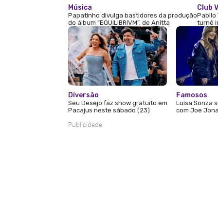
Música
Club V
Papatinho divulga bastidores da produção
Pabllo 
do álbum “EQUILIBRIVM”, de Anitta
turnê 
Diversão
Famosos
Seu Desejo faz show gratuito em
Luísa Sonza s
Pacajus neste sábado (23)
com Joe Jona
Publicidade