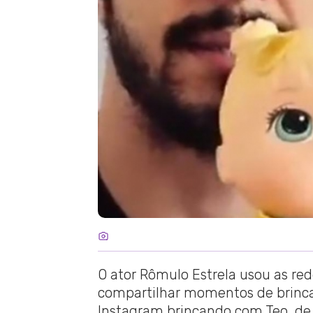
O ator Rômulo Estrela usou as rede
compartilhar momentos de brincad
Instagram brincando com Teo, de 