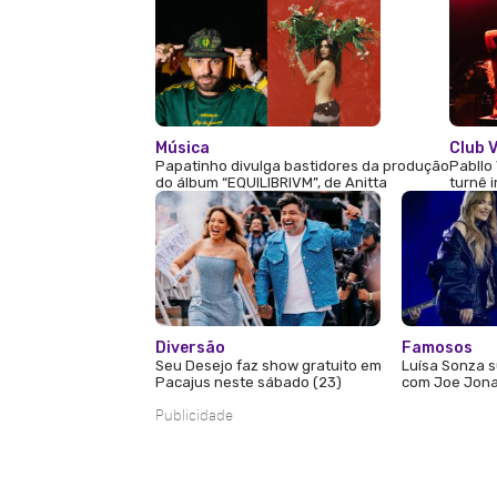
Música
Club V
Papatinho divulga bastidores da produção
Pabllo 
do álbum “EQUILIBRIVM”, de Anitta
turnê 
Diversão
Famosos
Seu Desejo faz show gratuito em
Luísa Sonza s
Pacajus neste sábado (23)
com Joe Jona
Publicidade