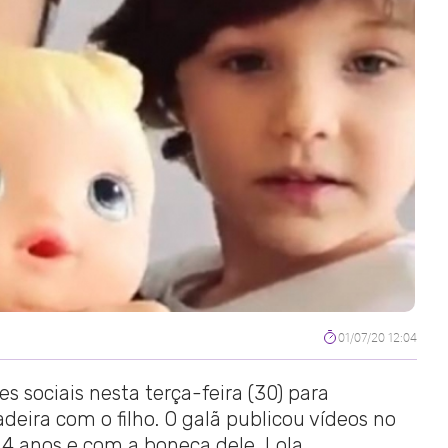
01/07/20 12:04
s sociais nesta terça-feira (30) para
eira com o filho. O galã publicou vídeos no
4 anos e com a boneca dele, Lola.