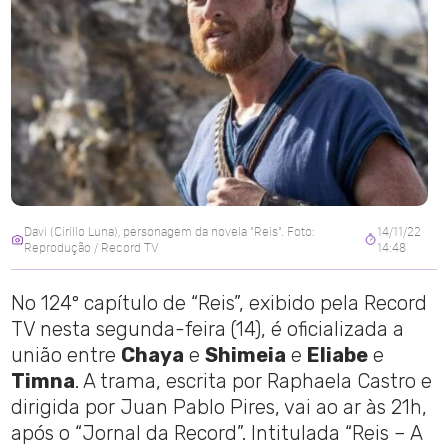
Davi (Cirillo Luna), personagem da novela "Reis". Foto:
14/11/22
Reprodução / Record TV
14:48
No 124º capítulo de “Reis”, exibido pela Record
TV nesta segunda-feira (14), é oficializada a
união entre
Chaya
e
Shimeia
e
Eliabe
e
Timna
. A trama, escrita por Raphaela Castro e
dirigida por Juan Pablo Pires, vai ao ar às 21h,
após o “Jornal da Record”. Intitulada “Reis – A