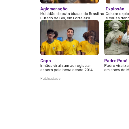
Aglomeração
Explosão
Multidão disputa blusas do Brasil no
Celular expl
Buraco da Gia, em Fortaleza
e causa dano
Copa
Padre Popó
Irmãos viralizam ao registrar
Padre viraliz
espera pelo hexa desde 2014
em show do M
Publicidade