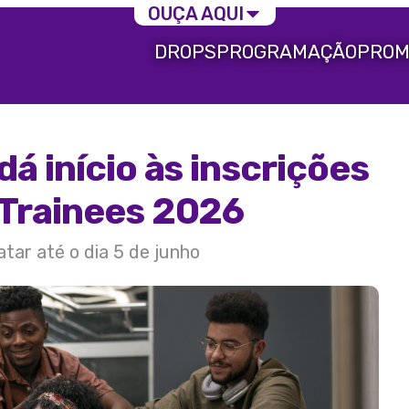
OUÇA AQUI
DROPS
PROGRAMAÇÃO
PROM
á início às inscrições
Trainees 2026
tar até o dia 5 de junho