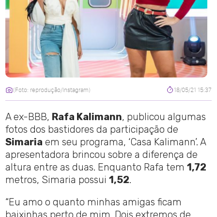
(Foto: reprodução/Instagram)
18/05/21 15:37
A ex-BBB,
Rafa Kalimann
, publicou algumas
fotos dos bastidores da participação de
Simaria
em seu programa, ‘Casa Kalimann’. A
apresentadora brincou sobre a diferença de
altura entre as duas. Enquanto Rafa tem
1,72
metros, Simaria possui
1,52
.
“Eu amo o quanto minhas amigas ficam
baixinhas perto de mim. Dois extremos de