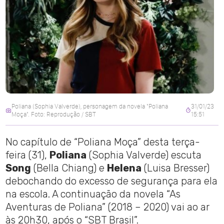
Poliana (Sophia Valverde), personagem da novela "Poliana
31/01/23
Moça". Foto: Reprodução / SBT
15:51
No capítulo de “Poliana Moça” desta terça-
feira (31),
Poliana
(Sophia Valverde) escuta
Song
(Bella Chiang) e
Helena
(Luisa Bresser)
debochando do excesso de segurança para ela
na escola. A continuação da novela “As
Aventuras de Poliana” (2018 – 2020) vai ao ar
às 20h30, após o “SBT Brasil”.