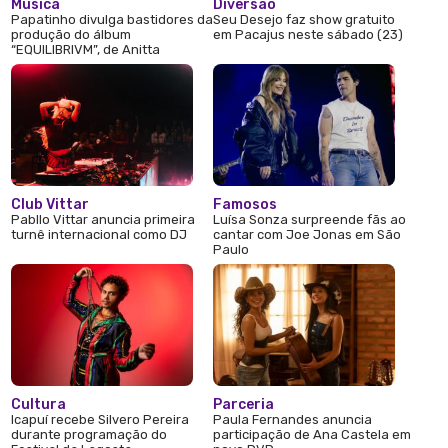
Música
Diversão
Papatinho divulga bastidores da
Seu Desejo faz show gratuito
produção do álbum
em Pacajus neste sábado (23)
“EQUILIBRIVM”, de Anitta
Club Vittar
Famosos
Pabllo Vittar anuncia primeira
Luísa Sonza surpreende fãs ao
turnê internacional como DJ
cantar com Joe Jonas em São
Paulo
Cultura
Parceria
Icapuí recebe Silvero Pereira
Paula Fernandes anuncia
durante programação do
participação de Ana Castela em