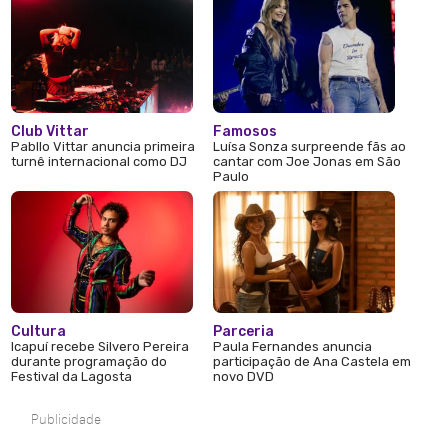
Club Vittar
Famosos
Pabllo Vittar anuncia primeira
Luísa Sonza surpreende fãs ao
turnê internacional como DJ
cantar com Joe Jonas em São
Paulo
Cultura
Parceria
Icapuí recebe Silvero Pereira
Paula Fernandes anuncia
durante programação do
participação de Ana Castela em
Festival da Lagosta
novo DVD
Publicidade