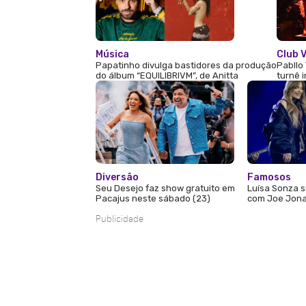
Música
Club V
Papatinho divulga bastidores da produção
Pabllo 
do álbum “EQUILIBRIVM”, de Anitta
turnê 
Diversão
Famosos
Seu Desejo faz show gratuito em
Luísa Sonza s
Pacajus neste sábado (23)
com Joe Jona
Publicidade