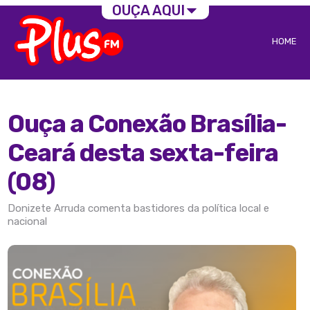
OUÇA AQUI
HOME
Ouça a Conexão Brasília-
Ceará desta sexta-feira
(08)
Donizete Arruda comenta bastidores da política local e
nacional