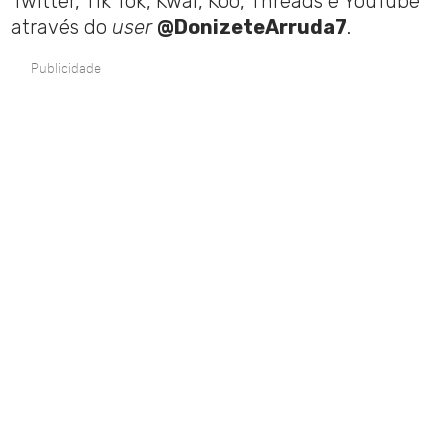
Twitter, Tik Tok, Kwai, Koo, Threads e YouTube
através do
user
@DonizeteArruda7
.
Publicidade