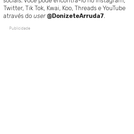
sociais. Você pode encontrá-lo no Instagram,
Twitter, Tik Tok, Kwai, Koo, Threads e YouTube
através do
user
@DonizeteArruda7
.
Publicidade