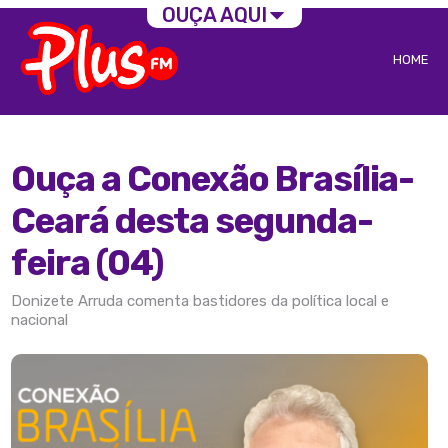
OUÇA AQUI
HOME
Ouça a Conexão Brasília-
Ceará desta segunda-
feira (04)
Donizete Arruda comenta bastidores da política local e
nacional