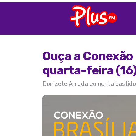
Ouça a Conexão 
quarta-feira (16
Donizete Arruda comenta bastidore