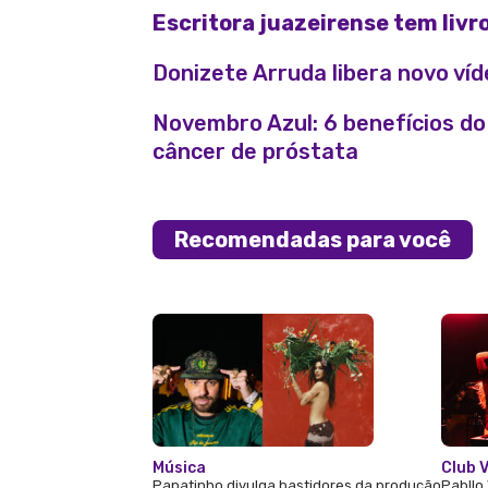
Escritora juazeirense tem liv
Donizete Arruda libera novo víd
Novembro Azul: 6 benefícios d
câncer de próstata
Recomendadas para você
Música
Club V
Papatinho divulga bastidores da produção
Pabllo 