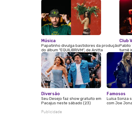
Música
Club V
Papatinho divulga bastidores da produção
Pabllo 
do álbum “EQUILIBRIVM”, de Anitta
turnê 
Diversão
Famosos
Seu Desejo faz show gratuito em
Luísa Sonza s
Pacajus neste sábado (23)
com Joe Jona
Publicidade