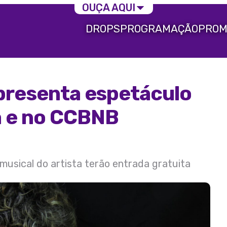
OUÇA AQUI
DROPS
PROGRAMAÇÃO
PROM
apresenta espetáculo
a e no CCBNB
usical do artista terão entrada gratuita