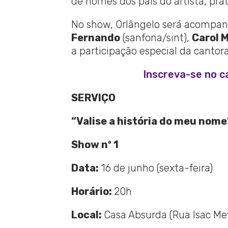
de nomes dos pais do artista, prá
No show, Orlângelo será acompa
Fernando
(sanfona/sint),
Carol 
a participação especial da cantor
Inscreva-se no c
SERVIÇO
“Valise a história do meu nome
Show nº 1
Data:
16 de junho (sexta-feira)
Horário:
20h
Local:
Casa Absurda (Rua Isac Mey