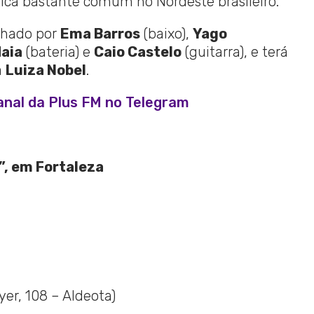
tica bastante comum no Nordeste brasileiro.
nhado por
Ema Barros
(baixo),
Yago
Maia
(bateria) e
Caio Castelo
(guitarra), e terá
a
Luiza Nobel
.
anal da Plus FM no Telegram
”, em Fortaleza
er, 108 – Aldeota)