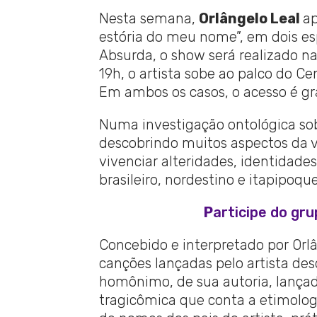
Nesta semana,
Orlângelo Leal
ap
estória do meu nome”, em dois esp
Absurda, o show será realizado na 
19h, o artista sobe ao palco do C
Em ambos os casos, o acesso é gra
Numa investigação ontológica sob
descobrindo muitos aspectos da 
vivenciar alteridades, identidade
brasileiro, nordestino e itapipoqu
P
articipe do gr
Concebido e interpretado por Orl
canções lançadas pelo artista des
homônimo, de sua autoria, lançad
tragicômica que conta a etimolog