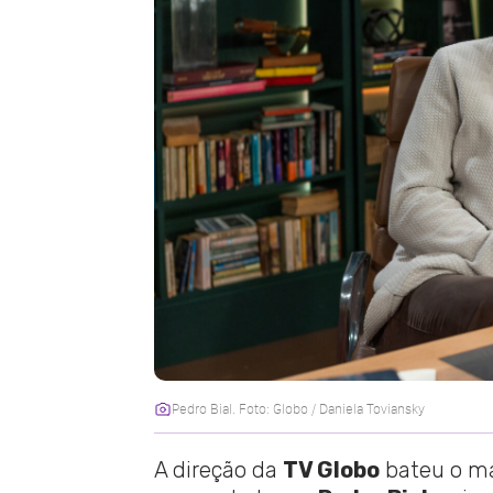
Pedro Bial. Foto: Globo / Daniela Toviansky
A direção da
TV Globo
bateu o mar