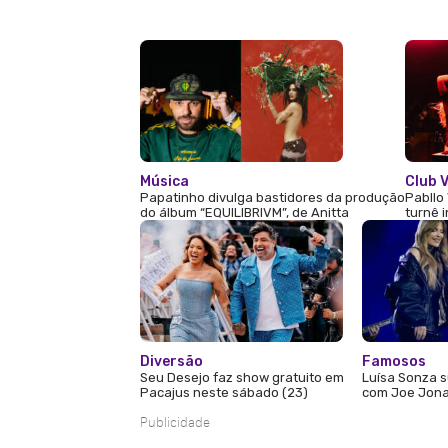
Música
Club V
Papatinho divulga bastidores da produção
Pabllo 
do álbum “EQUILIBRIVM”, de Anitta
turnê 
Diversão
Famosos
Seu Desejo faz show gratuito em
Luísa Sonza s
Pacajus neste sábado (23)
com Joe Jona
Publicidade