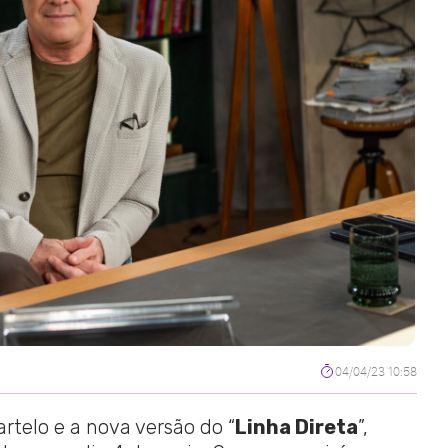
04/04/23 10:58
telo e a nova versão do “
Linha Direta
”,