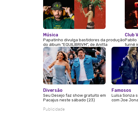
Música
Club V
Papatinho divulga bastidores da produção
Pabllo 
do álbum “EQUILIBRIVM”, de Anitta
turnê 
Diversão
Famosos
Seu Desejo faz show gratuito em
Luísa Sonza s
Pacajus neste sábado (23)
com Joe Jona
Publicidade