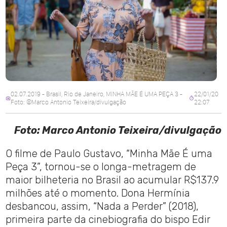
02.07.2019 - Brasil, Rio de Janeiro, MINHA MÃE É UMA PEÇA 3 -
22/01/20
Foto: ©Marco Antonio Teixeira/divulgação
22:07
Foto: Marco Antonio Teixeira/divulgação
O filme de Paulo Gustavo, “Minha Mãe É uma
Peça 3”, tornou-se o longa-metragem de
maior bilheteria no Brasil ao acumular R$137.9
milhões até o momento. Dona Hermínia
desbancou, assim, “Nada a Perder” (2018),
primeira parte da cinebiografia do bispo Edir