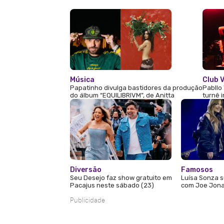
Música
Club V
Papatinho divulga bastidores da produção
Pabllo 
do álbum “EQUILIBRIVM”, de Anitta
turnê 
Diversão
Famosos
Seu Desejo faz show gratuito em
Luísa Sonza s
Pacajus neste sábado (23)
com Joe Jona
Publicidade