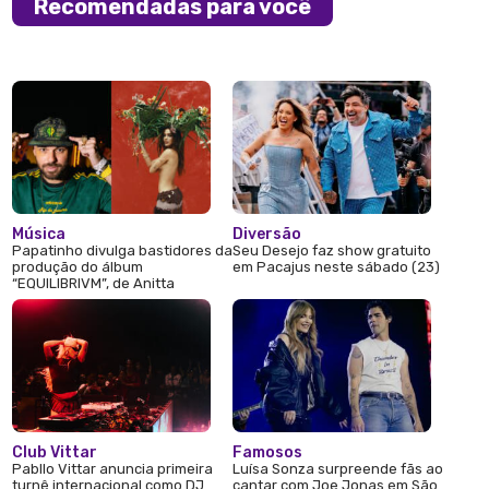
Recomendadas para você
Música
Diversão
Papatinho divulga bastidores da
Seu Desejo faz show gratuito
produção do álbum
em Pacajus neste sábado (23)
“EQUILIBRIVM”, de Anitta
Club Vittar
Famosos
Pabllo Vittar anuncia primeira
Luísa Sonza surpreende fãs ao
turnê internacional como DJ
cantar com Joe Jonas em São