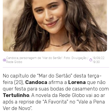
Candoca, personagem de "Mar do Sertão". Foto: Divulgação /
19/09/22
Rede Globo
19:30
No capítulo de “Mar do Sertão” desta terça-
feira (20),
Candoca
afirma a
Lorena
que não
quer festa para suas bodas de casamento com
Tertulinho
. A novela da Rede Globo vai ao ar
após a reprise de “A Favorita” no “Vale a Pena
Ver de Novo”.