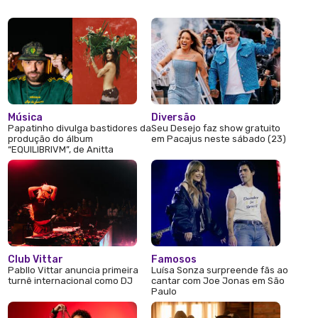
Música
Diversão
Papatinho divulga bastidores da
Seu Desejo faz show gratuito
produção do álbum
em Pacajus neste sábado (23)
“EQUILIBRIVM”, de Anitta
Club Vittar
Famosos
Pabllo Vittar anuncia primeira
Luísa Sonza surpreende fãs ao
turnê internacional como DJ
cantar com Joe Jonas em São
Paulo