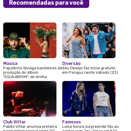
Recomendadas para você
Música
Diversão
Papatinho divulga bastidores da
Seu Desejo faz show gratuito
produção do álbum
em Pacajus neste sábado (23)
“EQUILIBRIVM”, de Anitta
Club Vittar
Famosos
Pabllo Vittar anuncia primeira
Luísa Sonza surpreende fãs ao
turnê internacional como DJ
cantar com Joe Jonas em São