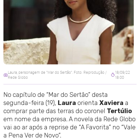
Laura, personagem de "Mar do Sertão". Foto: Reprodução /
18/09/22
Rede Globo
18:00
No capítulo de “Mar do Sertão” desta
segunda-feira (19),
Laura
orienta
Xaviera
a
comprar parte das terras do coronel
Tertúlio
em nome da empresa. A novela da Rede Globo
vai ao ar após a reprise de “A Favorita” no “Vale
a Pena Ver de Novo”.