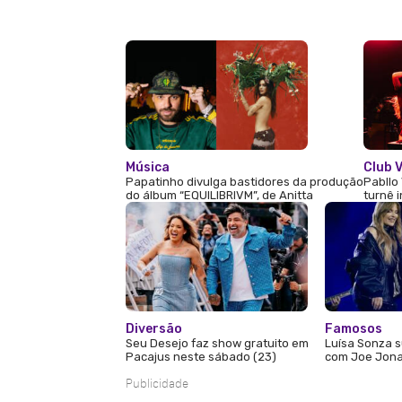
Música
Club V
Papatinho divulga bastidores da produção
Pabllo 
do álbum “EQUILIBRIVM”, de Anitta
turnê 
Diversão
Famosos
Seu Desejo faz show gratuito em
Luísa Sonza s
Pacajus neste sábado (23)
com Joe Jona
Publicidade