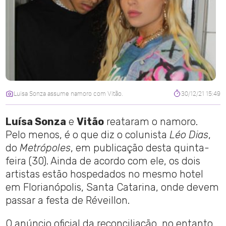
Luisa Sonza assume namoro com Vitão.
30/12/21 15:49
Luísa Sonza
e
Vitão
reataram o namoro.
Pelo menos, é o que diz o colunista
Léo Dias
,
do
Metrópoles
, em publicação desta quinta-
feira (30). Ainda de acordo com ele, os dois
artistas estão hospedados no mesmo hotel
em Florianópolis, Santa Catarina, onde devem
passar a festa de Réveillon.
O anúncio oficial da reconciliação, no entanto,