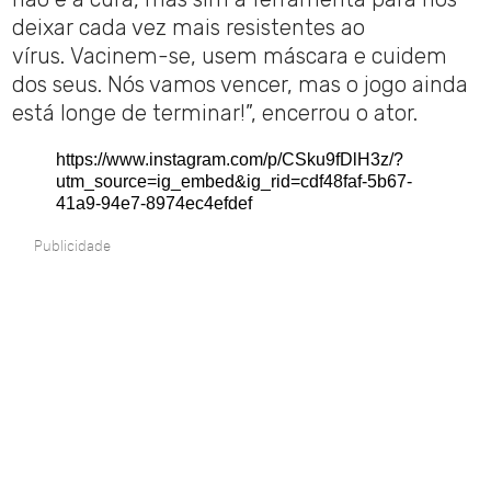
deixar cada vez mais resistentes ao
vírus. Vacinem-se, usem máscara e cuidem
dos seus. Nós vamos vencer, mas o jogo ainda
está longe de terminar!”, encerrou o ator.
https://www.instagram.com/p/CSku9fDlH3z/?
utm_source=ig_embed&ig_rid=cdf48faf-5b67-
41a9-94e7-8974ec4efdef
Publicidade