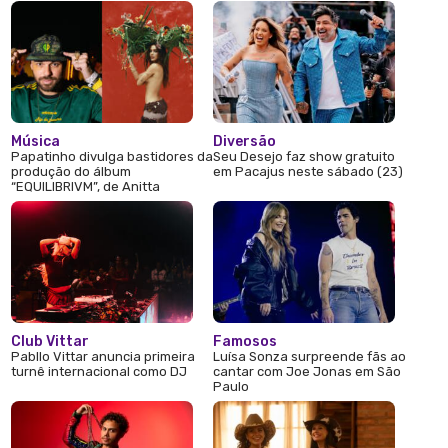
Música
Diversão
Papatinho divulga bastidores da
Seu Desejo faz show gratuito
produção do álbum
em Pacajus neste sábado (23)
“EQUILIBRIVM”, de Anitta
Club Vittar
Famosos
Pabllo Vittar anuncia primeira
Luísa Sonza surpreende fãs ao
turnê internacional como DJ
cantar com Joe Jonas em São
Paulo