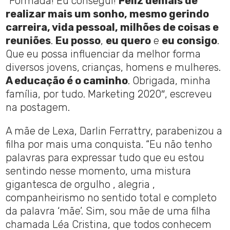
“Formada! Eu consegui!
Feliz demais de
realizar mais um sonho, mesmo gerindo
carreira, vida pessoal, milhões de coisas e
reuniões
.
Eu posso
,
eu quero
e
eu consigo
.
Que eu possa influenciar da melhor forma
diversos jovens, crianças, homens e mulheres.
A educação é o caminho
. Obrigada, minha
família, por tudo. Marketing 2020″, escreveu
na postagem.
A mãe de Lexa, Darlin Ferrattry, parabenizou a
filha por mais uma conquista. “Eu não tenho
palavras para expressar tudo que eu estou
sentindo nesse momento, uma mistura
gigantesca de orgulho , alegria ,
companheirismo no sentido total e completo
da palavra ‘mãe’. Sim, sou mãe de uma filha
chamada Léa Cristina, que todos conhecem