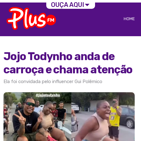
OUÇA AQUI
HOME
Jojo Todynho anda de
carroça e chama atenção
Ela foi convidada pelo influencer Gui Polêmico