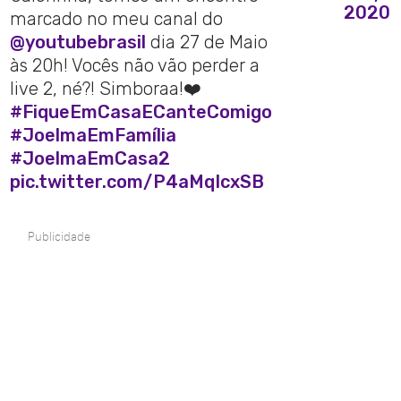
2020
marcado no meu canal do
@youtubebrasil
dia 27 de Maio
às 20h! Vocês não vão perder a
live 2, né?! Simboraa!❤️
#FiqueEmCasaECanteComigo
#JoelmaEmFamília
#JoelmaEmCasa2
pic.twitter.com/P4aMqIcxSB
Publicidade