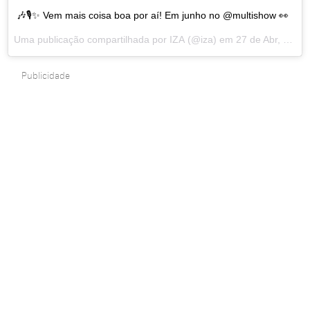
🎶🎙✨ Vem mais coisa boa por aí! Em junho no @multishow 👀
Uma publicação compartilhada por
IZA
(@iza) em
27 de Abr, 2018 às 3:24 PDT
Publicidade