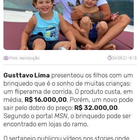
(Foto: reprodução)
04/06/21 16:13
Gusttavo Lima
presenteou os filhos com um
brinquedo que é o sonho de muitas crianças:
um fliperama de corrida. O produto custa, em
média,
R$ 16.000,00
. Porém, um novo pode
sair pelo dobro do preço:
R$ 32.000,00
.
Segundo o portal
MSN
, o brinquedo pode ser
encontrado em lojas do ramo.
O sertanejo publicou vídeos nos stories onde