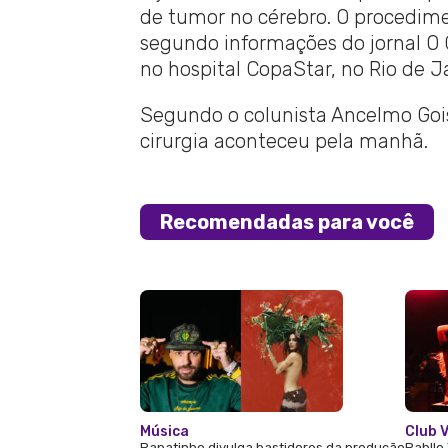
de tumor no cérebro. O procedime
segundo informações do jornal O 
no hospital CopaStar, no Rio de J
Segundo o colunista Ancelmo Gois,
cirurgia aconteceu pela manhã.
Recomendadas para você
Música
Club V
Papatinho divulga bastidores da produção
Pabllo 