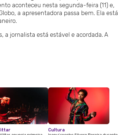
nto aconteceu nesta segunda-feira (11) e,
Globo, a apresentadora passa bem. Ela está
aneiro.
 a jornalista está estável e acordada. A
ittar
Cultura
Vittar anuncia primeira
Icapuí recebe Silvero Pereira durante