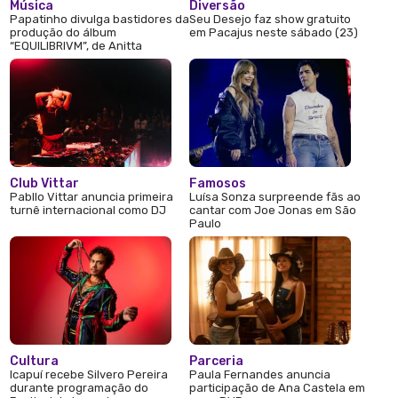
Música
Diversão
Papatinho divulga bastidores da
Seu Desejo faz show gratuito
produção do álbum
em Pacajus neste sábado (23)
“EQUILIBRIVM”, de Anitta
Club Vittar
Famosos
Pabllo Vittar anuncia primeira
Luísa Sonza surpreende fãs ao
turnê internacional como DJ
cantar com Joe Jonas em São
Paulo
Cultura
Parceria
Icapuí recebe Silvero Pereira
Paula Fernandes anuncia
durante programação do
participação de Ana Castela em